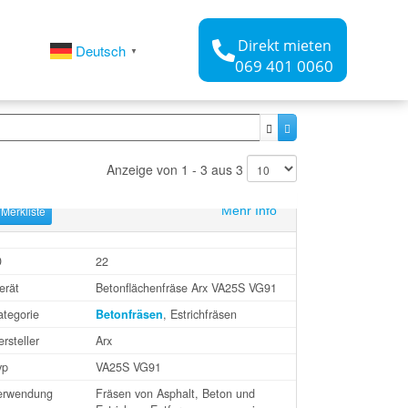
Direkt mieten
Deutsch
▼
069 401 0060
Anzeige von 1 - 3 aus 3
 Merkliste
Mehr Info
D
22
erät
Betonflächenfräse Arx VA25S VG91
ategorie
Betonfräsen
, Estrichfräsen
rsteller
Arx
yp
VA25S VG91
erwendung
Fräsen von Asphalt, Beton und