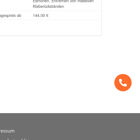
Estrichen, Entfernen von massiven
Kleberückständen
agespreis ab
144,00 €
ressum