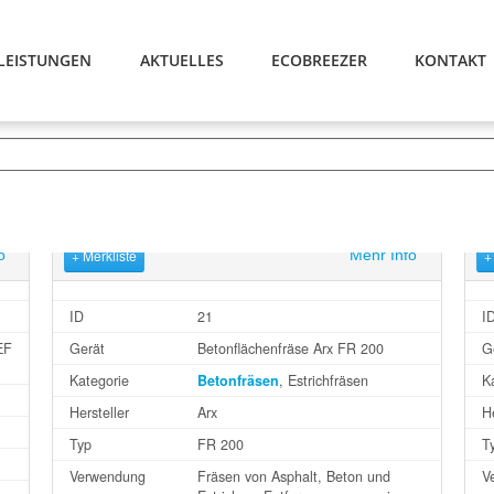
LEISTUNGEN
AKTUELLES
ECOBREEZER
KONTAKT
o
+ Merkliste
Mehr Info
+
ID
21
I
EF
Gerät
Betonflächenfräse Arx FR 200
G
Kategorie
Betonfräsen
, Estrichfräsen
K
Hersteller
Arx
He
Typ
FR 200
T
Verwendung
Fräsen von Asphalt, Beton und
V