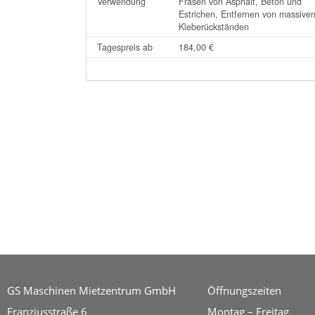
Verwendung
Fräsen von Asphalt, Beton und
Estrichen, Entfernen von massive
Kleberückständen
Tagespreis ab
184,00 €
GS Maschinen Mietzentrum GmbH
Öffnungszeiten
Franziusstraße 6
Montag – Freitag