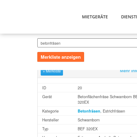
MIETGERÄTE
DIENST
Merkliste anzeigen
+ Merkliste
Mehr Inf
ID
20
Gerät
Betonflächenfräse Schwamborn B
320EX
Kategorie
Betonfräsen
, Estrichfräsen
Hersteller
Schwamborn
Typ
BEF 320EX