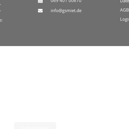
069 401 00610
Date
r
AGB
info@gsmiet.de
r
Logi
e:
Karte anzeigen