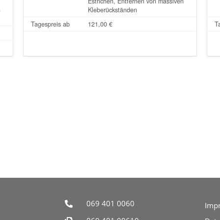
Estrichen, Entfernen von massiven
n
Kleberückständen
Tagespreis ab
121,00 €
T
069 401 0060
Imp